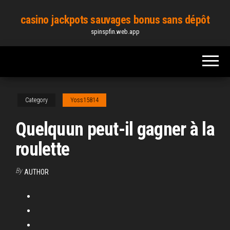
Skip
casino jackpots sauvages bonus sans dépôt
to
spinspfin.web.app
the
content
Category
Yoss15814
Quelquun peut-il gagner à la
roulette
By
AUTHOR