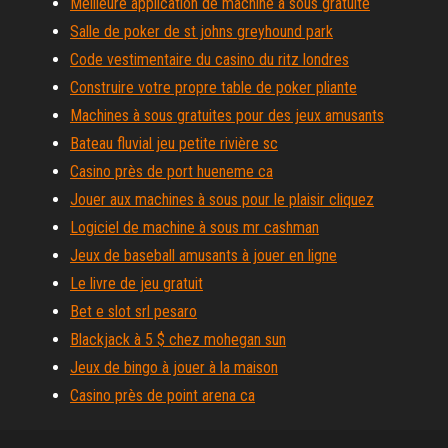
Meilleure application de machine à sous gratuite
Salle de poker de st johns greyhound park
Code vestimentaire du casino du ritz londres
Construire votre propre table de poker pliante
Machines à sous gratuites pour des jeux amusants
Bateau fluvial jeu petite rivière sc
Casino près de port hueneme ca
Jouer aux machines à sous pour le plaisir cliquez
Logiciel de machine à sous mr cashman
Jeux de baseball amusants à jouer en ligne
Le livre de jeu gratuit
Bet e slot srl pesaro
Blackjack à 5 $ chez mohegan sun
Jeux de bingo à jouer à la maison
Casino près de point arena ca