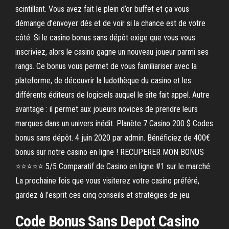
scintillant. Vous avez fait le plein d’or buffet et ça vous
démange d’envoyer dés et de voir si la chance est de votre
côté. Si le casino bonus sans dépôt exige que vous vous
inscriviez, alors le casino gagne un nouveau joueur parmi ses
rangs. Ce bonus vous permet de vous familiariser avec la
plateforme, de découvrir la ludothèque du casino et les
différents éditeurs de logiciels auquel le site fait appel. Autre
avantage : il permet aux joueurs novices de prendre leurs
marques dans un univers inédit. Planète 7 Casino 200 $ Codes
bonus sans dépôt. 4 juin 2020 par admin. Bénéficiez de 400€
bonus sur notre casino en ligne ! RECUPERER MON BONUS
⭐⭐⭐⭐⭐ 5/5 Comparatif de Casino en ligne #1 sur le marché.
La prochaine fois que vous visiterez votre casino préféré,
gardez à l’esprit ces cinq conseils et stratégies de jeu.
Code Bonus Sans Depot Casino