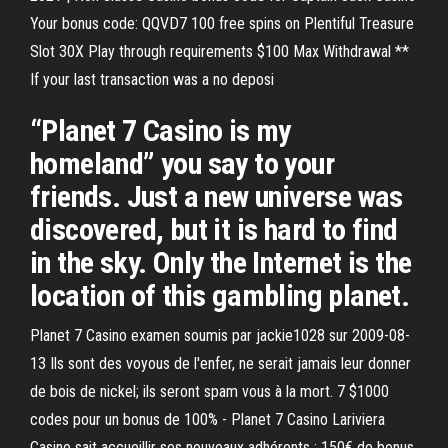
Your bonus code: QQVD7 100 free spins on Plentiful Treasure
Slot 30X Play through requirements $100 Max Withdrawal **
If your last transaction was a no deposi
“Planet 7 Casino is my
homeland” you say to your
friends. Just a new universe was
discovered, but it is hard to find
in the sky. Only the Internet is the
location of this gambling planet.
Planet 7 Casino examen soumis par jackie1028 sur 2009-08-
13 Ils sont des voyous de l'enfer, ne serait jamais leur donner
de bois de nickel; ils seront spam vous à la mort. 7 $1000
codes pour un bonus de 100% - Planet 7 Casino Lariviera
Casino sait accueillir ses nouveaux adhérents : 150€ de bonus