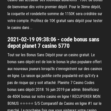
de bienvenue dès votre premier dépôt. Pour le 3ème dépôt,
la coquette et rondelette somme de 1150€ sera créditée sur
votre compte. Profitez de 10€ gratuit sans dépôt pour tester
le casino dans …
2021-02-19 09:38:06 - code bonus sans
depot planet 7 casino 5770
Tout sur les Bonus Sans Dépôt pour un casino gratuit. Le
bonus sans dépôt est de loin le bonus le plus populaire offert
aux nouveaux joueurs lorsqu'ils s'enregistrent sur des casinos
en ligne. La raison qui justifie cette popularité est qu'il n'y a
pas de risque qui y soit attaché. Planète 7 Casino Codes
bonus sans dépôt 2018. 16 juin 2019 par admin. Bénéficiez
de 400€ bonus sur notre casino en ligne ! RECUPERER MON
BONUS ⭐⭐⭐⭐⭐ 5/5 Comparatif de Casino en ligne #1 sur le
marché. La prochaine fois que vous visiterez votre casino