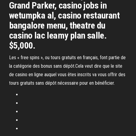
Grand Parker, casino jobs in
wetumpka al, casino restaurant
bangalore menu, theatre du
casino lac leamy plan salle.
$5,000.
Les « free spins », ou tours gratuits en français, font partie de
la catégorie des bonus sans dépôt.Cela veut dire que le site
de casino en ligne auquel vous êtes inscrits va vous offrir des
tours gratuits sans dépôt nécessaire pour en bénéficier.