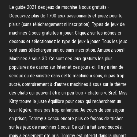
Le guide 2021 des jeux de machine à sous gratuits -
Découvrez plus de 1700 jeux passionnants et jouez pour le
plaisir (sans téléchargement ni inscription). Types de jeux de
machines à sous gratuites à jouer. Cliquez sur les icônes ci-
dessous et sélectionnez le type de jeux à jouer. Tous les jeux
sont sans téléchargement ou sans inscription. Amusez-vous!
Machines à sous 3D. Ce sont des jeux gratuits les plus
populaires de casino sur Internet ces jours-ci. Il n’y a rien de
sérieux ou de sinistre dans cette machine à sous, ni pas trop
sucré, contrairement à d’autres machines à sous sur le thème
des chats qui peuvent être un peu trop « chatons ». Bref, Miss
Kitty trouve le juste équilibre pour ceux qui recherchent un
loisir légère, mais pas trop enfantine. Au cours de son séjour
en prison, Tommy a conçu encore plus de façons de tricher
sur les jeux de machines à sous. Ce qu’il a fait avec succès,
mais a également été pris. Tommy est interdit dans la plupart