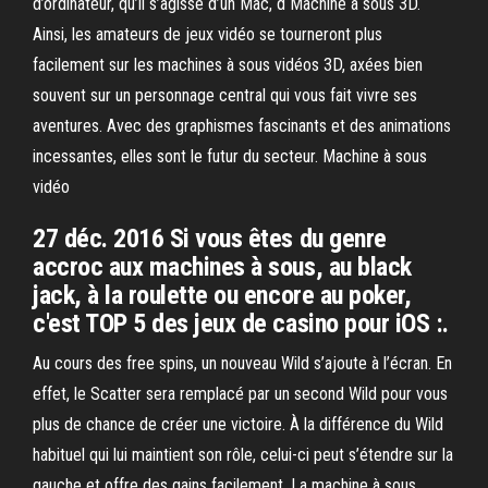
d’ordinateur, qu’il s’agisse d’un Mac, d Machine à sous 3D.
Ainsi, les amateurs de jeux vidéo se tourneront plus
facilement sur les machines à sous vidéos 3D, axées bien
souvent sur un personnage central qui vous fait vivre ses
aventures. Avec des graphismes fascinants et des animations
incessantes, elles sont le futur du secteur. Machine à sous
vidéo
27 déc. 2016 Si vous êtes du genre
accroc aux machines à sous, au black
jack, à la roulette ou encore au poker,
c'est TOP 5 des jeux de casino pour iOS :.
Au cours des free spins, un nouveau Wild s’ajoute à l’écran. En
effet, le Scatter sera remplacé par un second Wild pour vous
plus de chance de créer une victoire. À la différence du Wild
habituel qui lui maintient son rôle, celui-ci peut s’étendre sur la
gauche et offre des gains facilement. La machine à sous