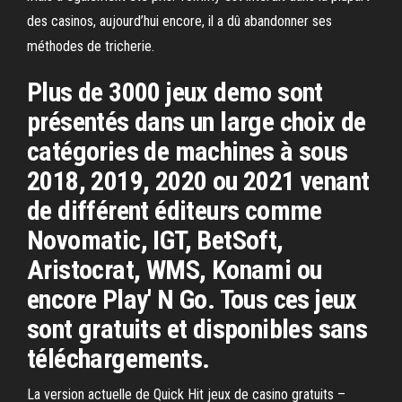
des casinos, aujourd’hui encore, il a dû abandonner ses
méthodes de tricherie.
Plus de 3000 jeux demo sont
présentés dans un large choix de
catégories de machines à sous
2018, 2019, 2020 ou 2021 venant
de différent éditeurs comme
Novomatic, IGT, BetSoft,
Aristocrat, WMS, Konami ou
encore Play' N Go. Tous ces jeux
sont gratuits et disponibles sans
téléchargements.
La version actuelle de Quick Hit jeux de casino gratuits –