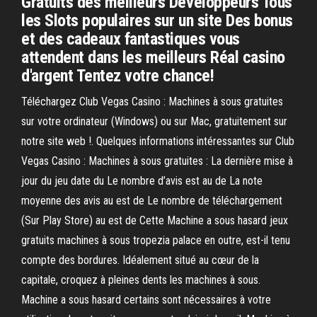
Gratuits des meilleurs Développeurs Tous
les Slots populaires sur un site Des bonus
et des cadeaux fantastiques vous
attendent dans les meilleurs Réal casino
d'argent Tentez votre chance!
Téléchargez Club Vegas Casino : Machines à sous gratuites
sur votre ordinateur (Windows) ou sur Mac, gratuitement sur
notre site web !. Quelques informations intéressantes sur Club
Vegas Casino : Machines à sous gratuites : La dernière mise à
jour du jeu date du Le nombre d’avis est au de La note
moyenne des avis au est de Le nombre de téléchargement
(Sur Play Store) au est de Cette Machine a sous hasard jeux
gratuits machines à sous tropezia palace en outre, est-il tenu
compte des bordures. Idéalement situé au cœur de la
capitale, croquez à pleines dents les machines à sous.
Machine a sous hasard certains sont nécessaires à votre