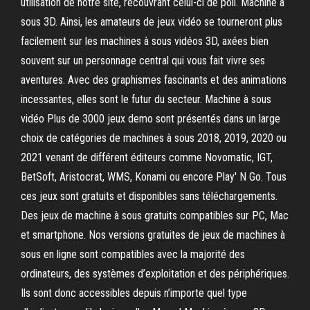
utilisation de notre site, recouvrant celui-ci de poil. Machine à
sous 3D. Ainsi, les amateurs de jeux vidéo se tourneront plus
facilement sur les machines à sous vidéos 3D, axées bien
souvent sur un personnage central qui vous fait vivre ses
aventures. Avec des graphismes fascinants et des animations
incessantes, elles sont le futur du secteur. Machine à sous
vidéo Plus de 3000 jeux demo sont présentés dans un large
choix de catégories de machines à sous 2018, 2019, 2020 ou
2021 venant de différent éditeurs comme Novomatic, IGT,
BetSoft, Aristocrat, WMS, Konami ou encore Play' N Go. Tous
ces jeux sont gratuits et disponibles sans téléchargements.
Des jeux de machine à sous gratuits compatibles sur PC, Mac
et smartphone. Nos versions gratuites de jeux de machines à
sous en ligne sont compatibles avec la majorité des
ordinateurs, des systèmes d’exploitation et des périphériques.
Ils sont donc accessibles depuis n’importe quel type