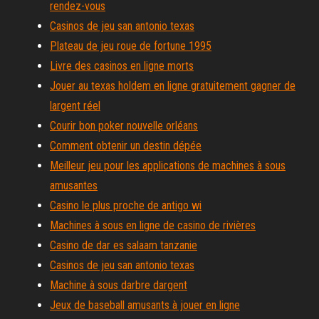
rendez-vous
Casinos de jeu san antonio texas
Plateau de jeu roue de fortune 1995
Livre des casinos en ligne morts
Jouer au texas holdem en ligne gratuitement gagner de
largent réel
Courir bon poker nouvelle orléans
Comment obtenir un destin dépée
Meilleur jeu pour les applications de machines à sous
amusantes
Casino le plus proche de antigo wi
Machines à sous en ligne de casino de rivières
Casino de dar es salaam tanzanie
Casinos de jeu san antonio texas
Machine à sous darbre dargent
Jeux de baseball amusants à jouer en ligne