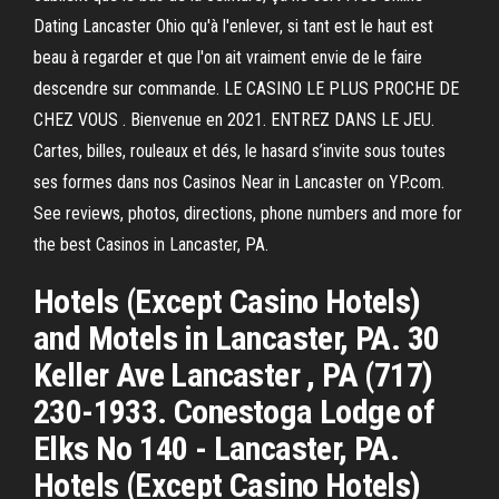
Dating Lancaster Ohio qu'à l'enlever, si tant est le haut est
beau à regarder et que l'on ait vraiment envie de le faire
descendre sur commande. LE CASINO LE PLUS PROCHE DE
CHEZ VOUS . Bienvenue en 2021. ENTREZ DANS LE JEU.
Cartes, billes, rouleaux et dés, le hasard s’invite sous toutes
ses formes dans nos Casinos Near in Lancaster on YP.com.
See reviews, photos, directions, phone numbers and more for
the best Casinos in Lancaster, PA.
Hotels (Except Casino Hotels)
and Motels in Lancaster, PA. 30
Keller Ave Lancaster , PA (717)
230-1933. Conestoga Lodge of
Elks No 140 - Lancaster, PA.
Hotels (Except Casino Hotels)