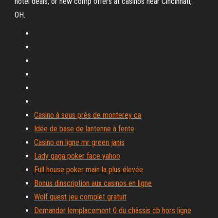
hotel deals, or new comp offers at casinos near Cincinnati,
OH.
Casino à sous près de monterey ca
Idée de base de lantenne à fente
Casino en ligne mr green janis
Lady gaga poker face yahoo
Full house poker main la plus élevée
Bonus dinscription aux casinos en ligne
Wolf quest jeu complet gratuit
Demander lemplacement 0 du châssis cb hors ligne