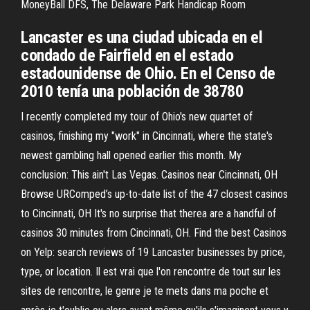
MoneyBall DFS, The Delaware Park Handicap Room
Lancaster es una ciudad ubicada en el
condado de Fairfield en el estado
estadounidense de Ohio. En el Censo de
2010 tenía una población de 38780
I recently completed my tour of Ohio's new quartet of
casinos, finishing my "work" in Cincinnati, where the state's
newest gambling hall opened earlier this month. My
conclusion: This ain't Las Vegas. Casinos near Cincinnati, OH
Browse URComped’s up-to-date list of the 47 closest casinos
to Cincinnati, OH It's no surprise that therea are a handful of
casinos 30 minutes from Cincinnati, OH. Find the best Casinos
on Yelp: search reviews of 19 Lancaster businesses by price,
type, or location. Il est vrai que l'on rencontre de tout sur les
sites de rencontre, le genre je te mets dans ma poche et